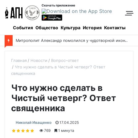
Скачать приложение
События
Общество
Культура
История
Контакты
М
итрополит Александр помолился у чудотворной иконы о благополучии Казахстана
Главная
Новости
Вопрос–ответ
Что нужно сделать в Чистый четверг? Ответ
священника
Что нужно сделать в
Чистый четверг? Ответ
священника
Николай Иващенко
17.04.2025
769
1 минута