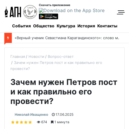
Скачать приложение
События
Общество
Культура
История
Контакты
Боровое: когда и как все начиналось, и кто все начинал
Главная
Новости
Вопрос–ответ
Зачем нужен Петров пост и как правильно его
провести?
Зачем нужен Петров пост
и как правильно его
провести?
Николай Иващенко
17.06.2025
674
1 минута