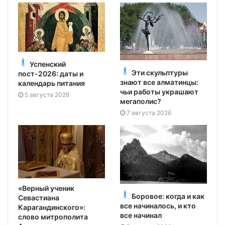
Успенский
Эти скульптуры
пост-2026: даты и
знают все алматинцы:
календарь питания
чьи работы украшают
5 августа 2026
мегаполис?
7 августа 2026
«Верный ученик
Боровое: когда и как
Севастиана
все начиналось, и кто
Карагандинского»:
все начинал
слово митрополита