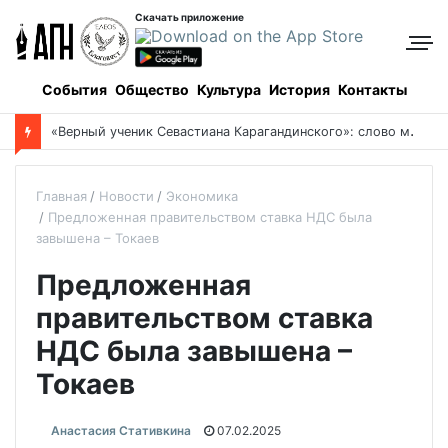
Скачать приложение
События
Общество
Культура
История
Контакты
«
Верный ученик Севастиана Карагандинского»: слово митрополита Александра о почившем схиархимандрите Пахомии
Главная
Новости
Экономика
Предложенная правительством ставка НДС была
завышена – Токаев
Предложенная
правительством ставка
НДС была завышена –
Токаев
Анастасия Стативкина
07.02.2025