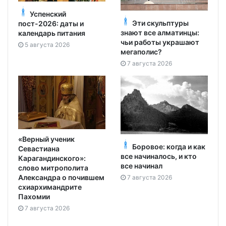
Успенский
Эти скульптуры
пост-2026: даты и
знают все алматинцы:
календарь питания
чьи работы украшают
5 августа 2026
мегаполис?
7 августа 2026
«Верный ученик
Боровое: когда и как
Севастиана
все начиналось, и кто
Карагандинского»:
все начинал
слово митрополита
Александра о почившем
7 августа 2026
схиархимандрите
Пахомии
7 августа 2026