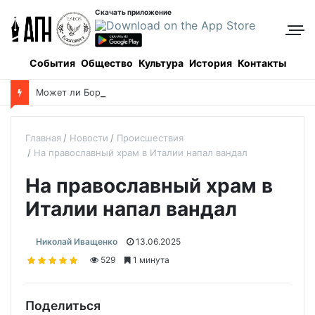
Скачать приложение
События
Общество
Культура
История
Контакты
М
ожет ли Боровое удовлетворить всех приезжих? Может!
Главная
Новости
Происшествия
На православный храм в Италии напал вандал
На православный храм в
Италии напал вандал
Николай Иващенко
13.06.2025
529
1 минута
Поделиться