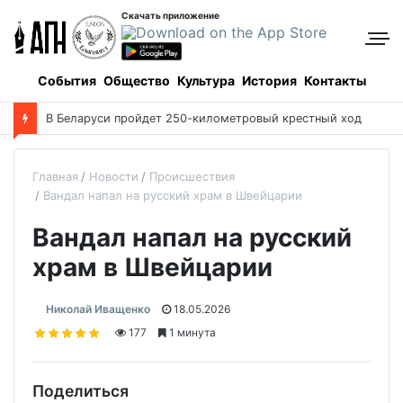
Скачать приложение
События
Общество
Культура
История
Контакты
В Беларуси пройдет 250-километровый крестный ход
Главная
Новости
Происшествия
Вандал напал на русский храм в Швейцарии
Вандал напал на русский
храм в Швейцарии
Николай Иващенко
18.05.2026
177
1 минута
Поделиться