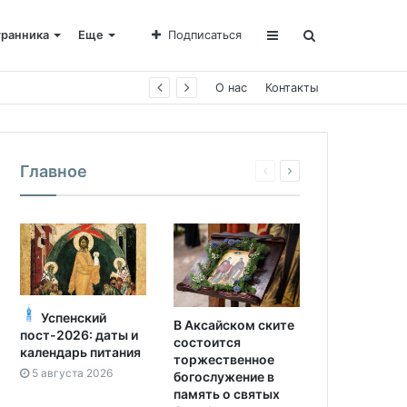
транника
Еще
Подписаться
О нас
Контакты
Главное
Успенский
В Аксайском ските
пост-2026: даты и
состоится
календарь питания
торжественное
5 августа 2026
богослужение в
память о святых