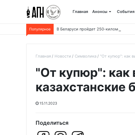
Главная
Анонсы
События
Популярное
В Беларуси пройдет 250-километровый
Главная
Новости
Символика
"От купюр": как 
"От купюр": как
казахстанские 
15.11.2023
Поделиться