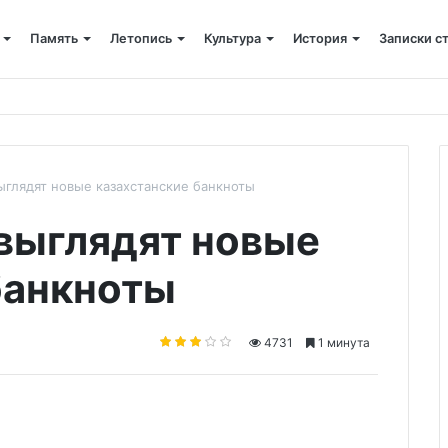
Память
Летопись
Культура
История
Записки с
 крестный ход
выглядят новые казахстанские банкноты
 выглядят новые
банкноты
4731
1 минута