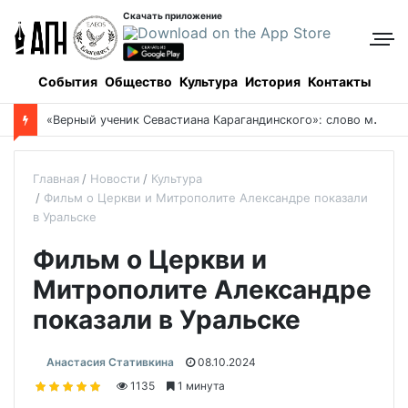
Скачать приложение
События
Общество
Культура
История
Контакты
«
Верный ученик Севастиана Карагандинского»: слово митрополита Александра о почившем схиархимандрите Пахомии
Главная
Новости
Культура
Фильм о Церкви и Митрополите Александре показали
в Уральске
Фильм о Церкви и
Митрополите Александре
показали в Уральске
Анастасия Стативкина
08.10.2024
1135
1 минута