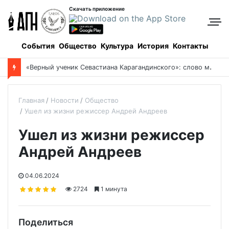
Скачать приложение
События
Общество
Культура
История
Контакты
«
Верный ученик Севастиана Карагандинского»: слово митрополита Александра о почившем схиархимандрите Пахомии
Главная
Новости
Общество
Ушел из жизни режиссер Андрей Андреев
Ушел из жизни режиссер
Андрей Андреев
04.06.2024
2724
1 минута
Поделиться