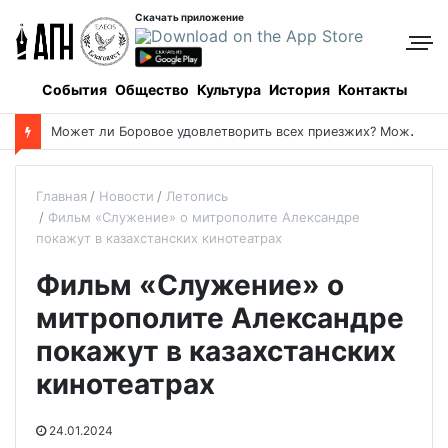
Скачать приложение
События
Общество
Культура
История
Контакты
М
ожет ли Боровое удовлетворить всех приезжих? Может!
Главная
Новости
Летопись
Фильм «Служение» о митрополите Александре
покажут в казахстанских кинотеатрах
Фильм «Служение» о
митрополите Александре
покажут в казахстанских
кинотеатрах
24.01.2024