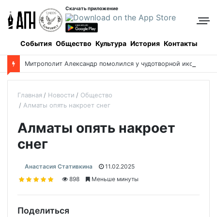
Скачать приложение
События
Общество
Культура
История
Контакты
М
итрополит Александр помолился у чудотворной иконы о благополучии Казахстана
Главная
Новости
Общество
Алматы опять накроет снег
Алматы опять накроет
снег
Анастасия Стативкина
11.02.2025
898
Меньше минуты
Поделиться