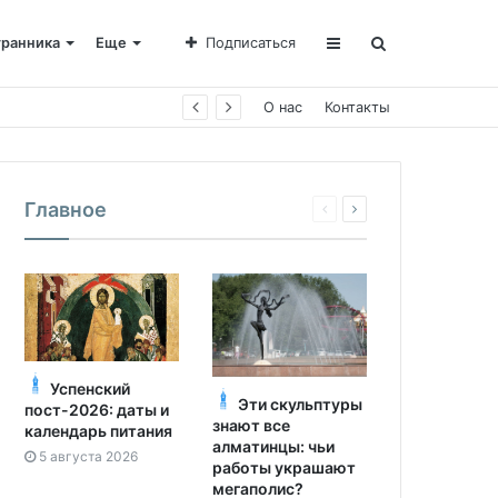
транника
Еще
Подписаться
О нас
Контакты
Главное
Успенский
Эти скульптуры
пост-2026: даты и
знают все
календарь питания
алматинцы: чьи
5 августа 2026
работы украшают
мегаполис?