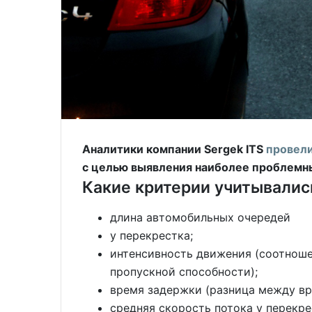
Аналитики компании Sergek ITS
провел
с целью выявления наиболее проблемны
Какие критерии учитывалис
длина автомобильных очередей
у перекрестка;
интенсивность движения (соотноше
пропускной способности);
время задержки (разница между вр
средняя скорость потока у перекре