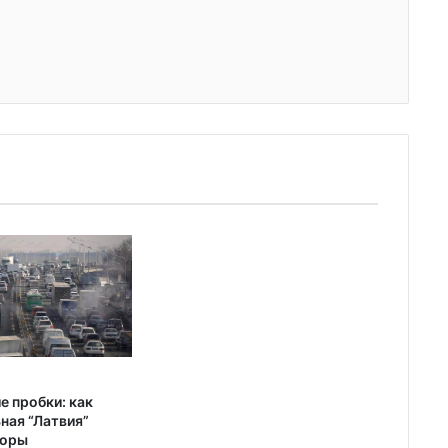
е пробки: как
ная “Латвия”
торы