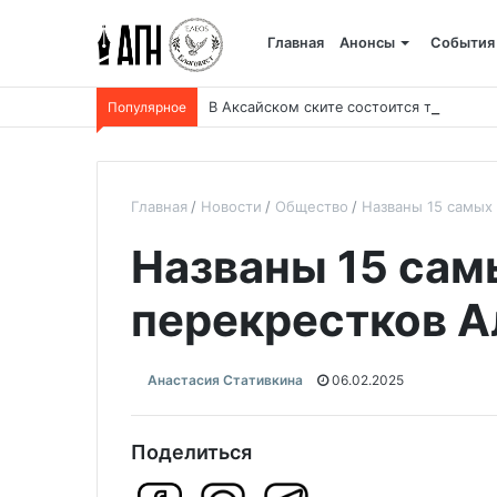
Главная
Анонсы
События
Популярное
В Аксайском ските состоится торжеств
Главная
Новости
Общество
Названы 15 самых
Названы 15 сам
перекрестков 
Анастасия Стативкина
06.02.2025
Поделиться