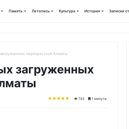
Память
Летопись
Культура
История
Записки с
енное богослужение в память о святых Серафиме и Феогносте
 загруженных перекрестков Алматы
ых загруженных
Алматы
745
1 минута