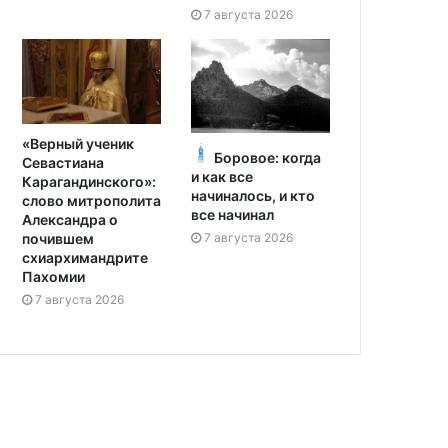
7 августа 2026
«Верный ученик
Боровое: когда
Севастиана
и как все
Карагандинского»:
начиналось, и кто
слово митрополита
все начинал
Александра о
7 августа 2026
почившем
схиархимандрите
Пахомии
7 августа 2026