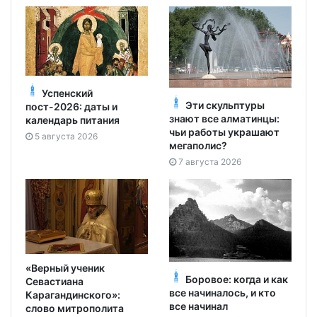
Успенский
Эти скульптуры
пост-2026: даты и
знают все алматинцы:
календарь питания
чьи работы украшают
5 августа 2026
мегаполис?
7 августа 2026
«Верный ученик
Боровое: когда и как
Севастиана
все начиналось, и кто
Карагандинского»:
все начинал
слово митрополита