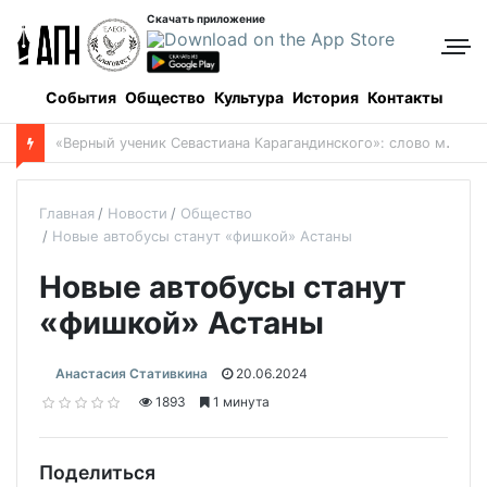
Скачать приложение
События
Общество
Культура
История
Контакты
Боровое: когда и как все начиналось, и кто все начинал
Главная
Новости
Общество
Новые автобусы станут «фишкой» Астаны
Новые автобусы станут
«фишкой» Астаны
Анастасия Стативкина
20.06.2024
1893
1 минута
Поделиться