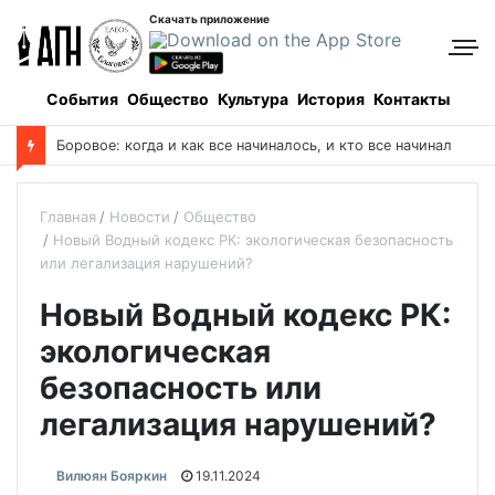
Скачать приложение
События
Общество
Культура
История
Контакты
М
итрополит Александр помолился у чудотворной иконы о благополучии Казахстана
Главная
Новости
Общество
Новый Водный кодекс РК: экологическая безопасность
или легализация нарушений?
Новый Водный кодекс РК:
экологическая
безопасность или
легализация нарушений?
Вилюян Бояркин
19.11.2024