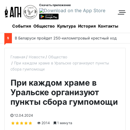
Скачать приложение
События
Общество
Культура
История
Контакты
В Беларуси пройдет 250-километровый крестный ход
Главная
Новости
Общество
При каждом храме в Уральске организуют пункты
сбора гумпомощи
При каждом храме в
Уральске организуют
пункты сбора гумпомощи
12.04.2024
2014
1 минута