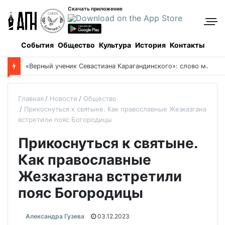
Скачать приложение
События
Общество
Культура
История
Контакты
Боровое: когда и как все начиналось, и кто все начинал
Главная
Новости
Общество
Прикоснуться к святыне. Как православные Жезказгана
встретили пояс Богородицы
Прикоснуться к святыне.
Как православные
Жезказгана встретили
пояс Богородицы
Александра Гузева
03.12.2023