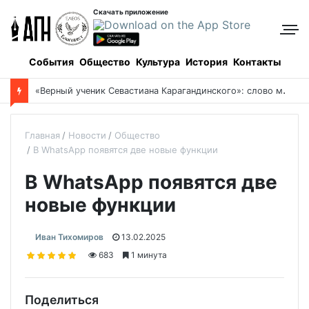
Скачать приложение
События
Общество
Культура
История
Контакты
«
Верный ученик Севастиана Карагандинского»: слово митрополита Александра о почившем схиархимандрите Пахомии
Главная
Новости
Общество
В WhatsApp появятся две новые функции
В WhatsApp появятся две
новые функции
Иван Тихомиров
13.02.2025
683
1 минута
Поделиться