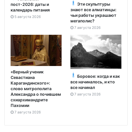
Эти скульптуры
пост-2026: даты и
знают все алматинцы:
календарь питания
чьи работы украшают
5 августа 2026
мегаполис?
7 августа 2026
«Верный ученик
Боровое: когда и как
Севастиана
все начиналось, и кто
Карагандинского»:
все начинал
слово митрополита
Александра о почившем
7 августа 2026
схиархимандрите
Пахомии
7 августа 2026