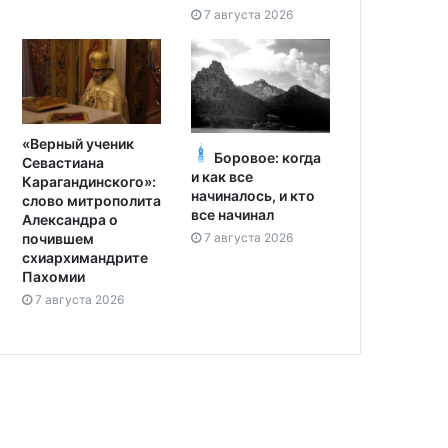
7 августа 2026
«Верный ученик
Боровое: когда
Севастиана
и как все
Карагандинского»:
начиналось, и кто
слово митрополита
все начинал
Александра о
7 августа 2026
почившем
схиархимандрите
Пахомии
7 августа 2026