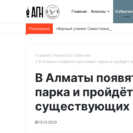
Главная
Анонсы
События
Популярное
«Верный ученик Севастиана Карагандин
Главная
Новости
События
В Алматы появятся три новых парка и пройдёт
В Алматы появя
парка и пройдё
существующих
15.12.2023