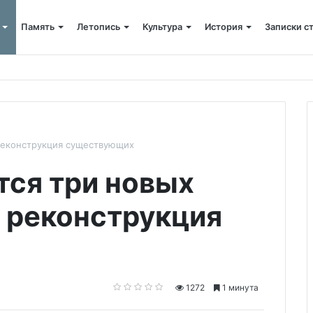
Память
Летопись
Культура
История
Записки с
ского»: слово митрополита Александра о почившем схиархимандрит
 реконструкция существующих
тся три новых
т реконструкция
1272
1 минута