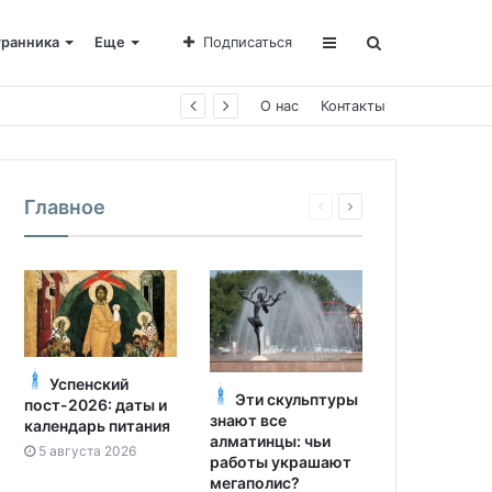
транника
Еще
Подписаться
е Пахомии
О нас
Контакты
Главное
Успенский
Эти скульптуры
пост-2026: даты и
знают все
календарь питания
алматинцы: чьи
5 августа 2026
работы украшают
мегаполис?