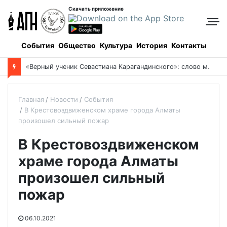
Скачать приложение
События
Общество
Культура
История
Контакты
«
Верный ученик Севастиана Карагандинского»: слово митрополита Александра о почившем схиархимандрите Пахомии
Главная
Новости
События
В Крестовоздвиженском храме города Алматы
произошел сильный пожар
В Крестовоздвиженском
храме города Алматы
произошел сильный
пожар
06.10.2021