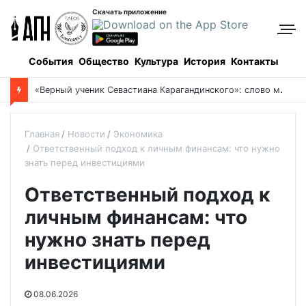
Скачать приложение
События
Общество
Культура
История
Контакты
«
Верный ученик Севастиана Карагандинского»: слово митрополита Александра о почившем схиархимандрите Пахомии
Главная
Новости
Экономика
Ответственный подход к личным финансам: что нужно
знать перед инвестициями
Ответственный подход к
личным финансам: что
нужно знать перед
инвестициями
08.06.2026