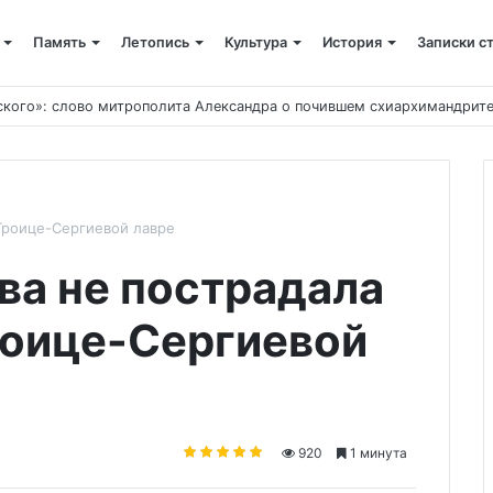
Память
Летопись
Культура
История
Записки с
ского»: слово митрополита Александра о почившем схиархимандрит
Троице-Сергиевой лавре
ва не пострадала
роице-Сергиевой
920
1 минута