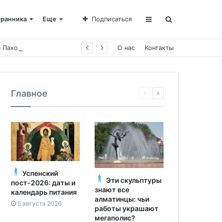
транника
Еще
Подписаться
е Пахомии
О нас
Контакты
Главное
Успенский
Эти скульптуры
пост-2026: даты и
знают все
календарь питания
алматинцы: чьи
5 августа 2026
работы украшают
мегаполис?