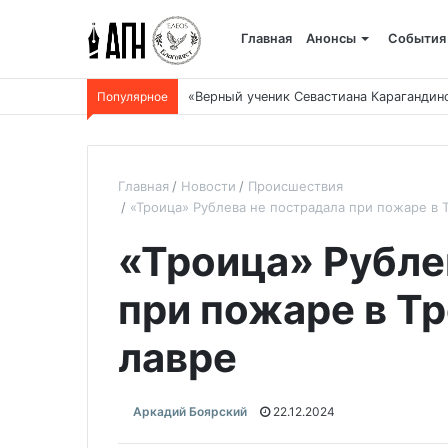
Главная
Анонсы
События
Популярное
«Верный ученик Севастиана Карагандин
Главная
Новости
Происшествия
«Троица» Рублева не пострадала при пожаре в 
«Троица» Рубле
при пожаре в Т
лавре
Аркадий Боярский
22.12.2024