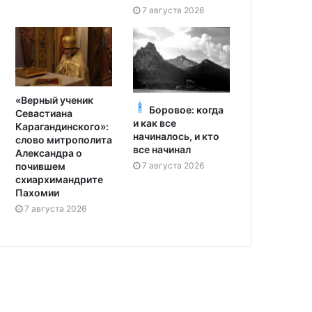
7 августа 2026
«Верный ученик
Боровое: когда
Севастиана
и как все
Карагандинского»:
начиналось, и кто
слово митрополита
все начинал
Александра о
7 августа 2026
почившем
схиархимандрите
Пахомии
7 августа 2026