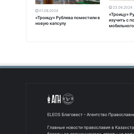
23.06.2024
01.08.2024
«Троицу» Р
«Троицу» Рублева поместили в
изучить с 
новую капсулу
мобильного
ELEOS Благовест - Агентство Православ
Главные новости православия в Казахст
беседы со священниками, ответы на вол