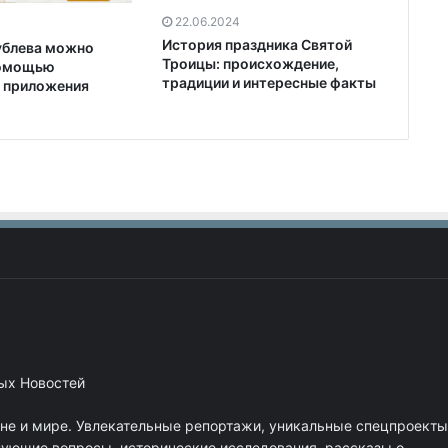
22.06.2024
История праздника Святой
ублева можно
Троицы: происхождение,
помощью
традиции и интересные факты
 приложения
ных Новостей
ане и мире. Увлекательные репортажи, уникальные спецпроекты
нующие вопросы, исторические исследования, рассказы о