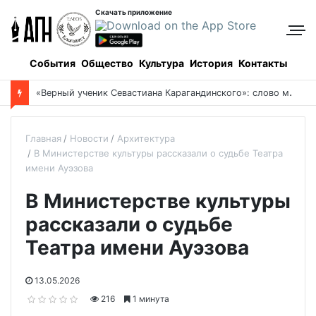
Скачать приложение
События
Общество
Культура
История
Контакты
«
Верный ученик Севастиана Карагандинского»: слово митрополита Александра о почившем схиархимандрите Пахомии
Главная
Новости
Архитектура
В Министерстве культуры рассказали о судьбе Театра
имени Ауэзова
В Министерстве культуры
рассказали о судьбе
Театра имени Ауэзова
13.05.2026
216
1 минута