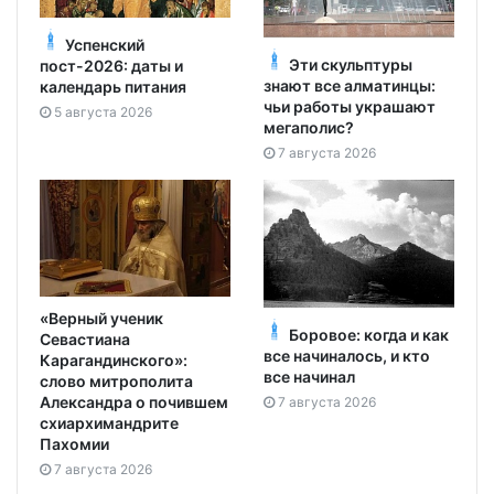
Успенский
Эти скульптуры
пост-2026: даты и
знают все алматинцы:
календарь питания
чьи работы украшают
5 августа 2026
мегаполис?
7 августа 2026
«Верный ученик
Боровое: когда и как
Севастиана
все начиналось, и кто
Карагандинского»:
все начинал
слово митрополита
Александра о почившем
7 августа 2026
схиархимандрите
Пахомии
7 августа 2026