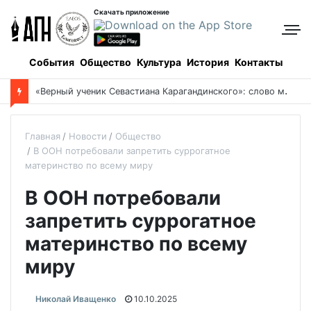
Скачать приложение
События
Общество
Культура
История
Контакты
«
Верный ученик Севастиана Карагандинского»: слово митрополита Александра о почившем схиархимандрите Пахомии
Главная
Новости
Общество
В ООН потребовали запретить суррогатное
материнство по всему миру
В ООН потребовали
запретить суррогатное
материнство по всему
миру
Николай Иващенко
10.10.2025