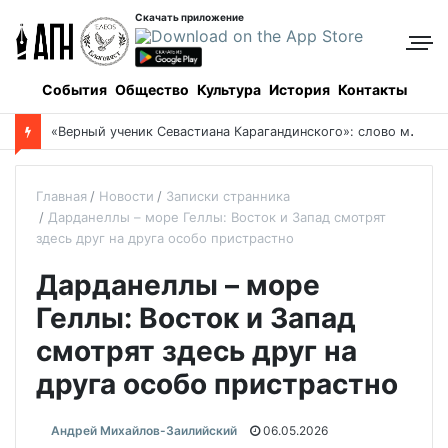
Скачать приложение
События
Общество
Культура
История
Контакты
Боровое: когда и как все начиналось, и кто все начинал
Главная
Новости
Записки странника
Дарданеллы – море Геллы: Восток и Запад смотрят
здесь друг на друга особо пристрастно
Дарданеллы – море
Геллы: Восток и Запад
смотрят здесь друг на
друга особо пристрастно
Андрей Михайлов-Заилийский
06.05.2026