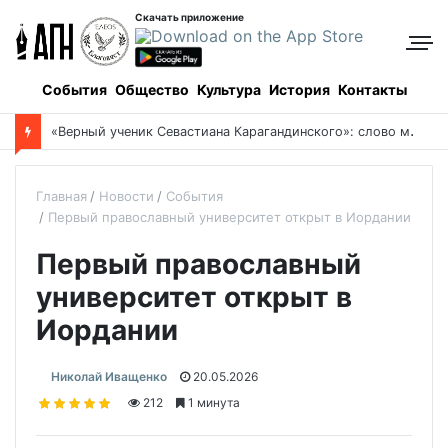
Скачать приложение
События
Общество
Культура
История
Контакты
«
Верный ученик Севастиана Карагандинского»: слово митрополита Александра о почившем схиархимандрите Пахомии
Главная
Новости
События
Первый православный университет открыт в Иордании
Первый православный
университет открыт в
Иордании
Николай Иващенко
20.05.2026
212
1 минута