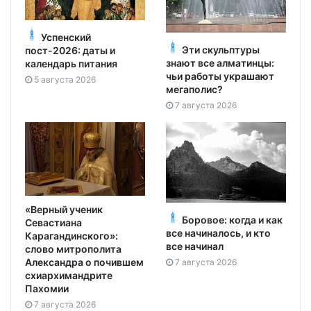
Успенский
Эти скульптуры
пост-2026: даты и
знают все алматинцы:
календарь питания
чьи работы украшают
5 августа 2026
мегаполис?
7 августа 2026
«Верный ученик
Боровое: когда и как
Севастиана
все начиналось, и кто
Карагандинского»:
все начинал
слово митрополита
Александра о почившем
7 августа 2026
схиархимандрите
Пахомии
7 августа 2026