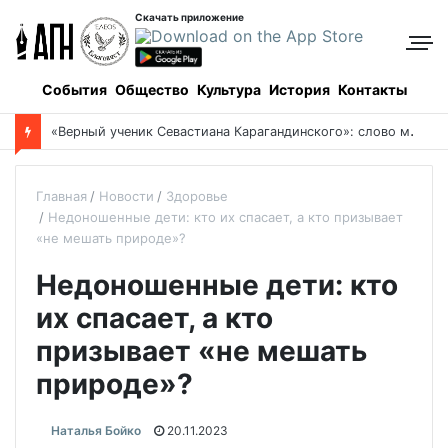
Скачать приложение
События
Общество
Культура
История
Контакты
«
Верный ученик Севастиана Карагандинского»: слово митрополита Александра о почившем схиархимандрите Пахомии
Главная
Новости
Здоровье
Недоношенные дети: кто их спасает, а кто призывает
«не мешать природе»?
Недоношенные дети: кто
их спасает, а кто
призывает «не мешать
природе»?
Наталья Бойко
20.11.2023